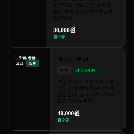
고, 팀 활동을
과 스포츠맨십을
 2회
0-14:30
스윙과 풋워크를
응력과 순발력을
경기 규칙 이해와
이...