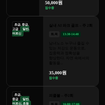
파크 골프 – 주 2회
3:30-14:40
누구나 즐길 수
도 운동으로,
 정확성을
 자연 속에서의
원
 주2회
6:00~17:00