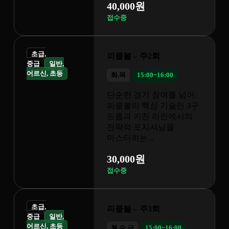
원
 주2회
5:00~16:00
기 참여를 넘어,
핵심 기술인 3구
키친 라인에서의
포지셔닝을
...
원
 주3회
15:00~16:00