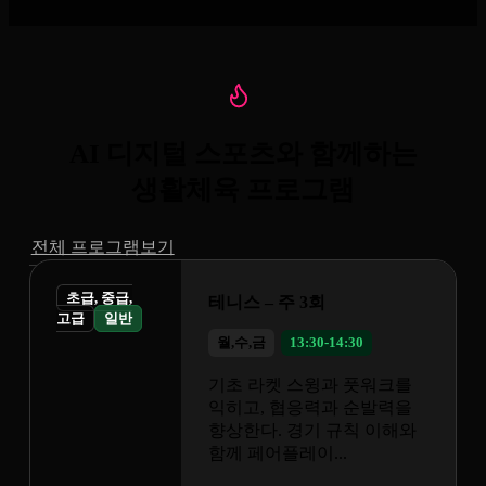
AI 디지털 스포츠와 함께하는
생활체육 프로그램
전체 프로그램보기
 3회
3:30-14:30
스윙과 풋워크를
응력과 순발력을
경기 규칙 이해와
이...