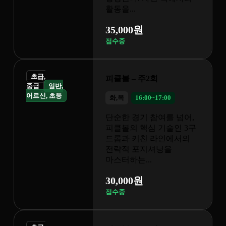
원
 주2회
6:00~17:00
기 참여를 넘어,
핵심 기술인 3구
키친 라인에서의
포지셔닝을
...
원