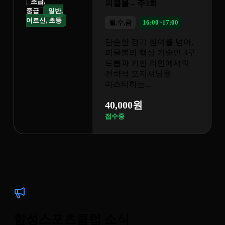
 주3회
16:00~17:00
기 참여를 넘어,
핵심 기술인 3구
키친 라인에서의
포지셔닝을
...
원
함성스포츠클럽 소식