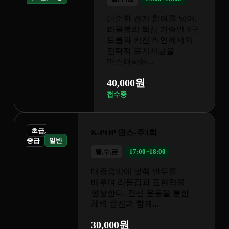
기 참여를 넘어,
핵심 기술인 3구
키친 라인에서의
포지셔닝을
...
원
주3회
00~18:00
춰 안무를
감과 표현력을
신 운동을 통한
께...