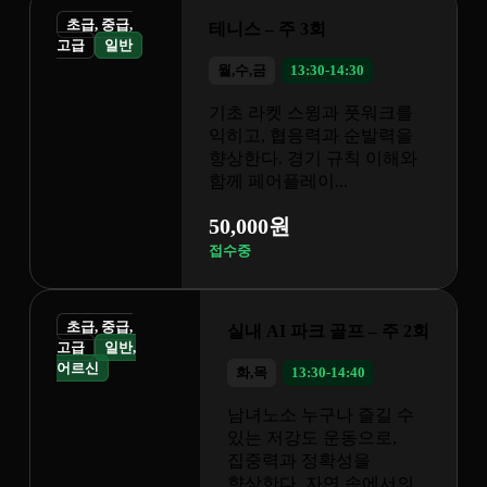
 3회
3:30-14:30
스윙과 풋워크를
응력과 순발력을
경기 규칙 이해와
이...
파크 골프 – 주 2회
3:30-14:40
누구나 즐길 수
도 운동으로,
 정확성을
 자연 속에서의