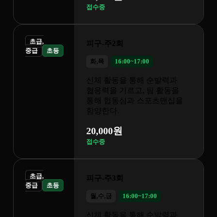
17:00
통해 순발력과
고, 팀 활동을
과 스포츠맨십을
00~17:00
통해 순발력과