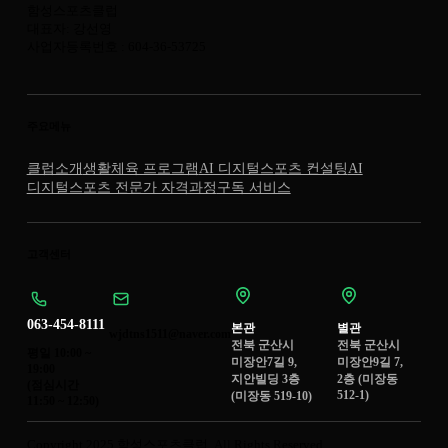
함성스포츠클럽
대표자: 강선영
사업자등록번호 : 604-36-53725
주요메뉴
클럽소개
생활체육 프로그램
AI 디지털스포츠 컨설팅
AI
디지털스포츠 전문가 자격과정
구독 서비스
고객센터
063-454-8111
본관
별관
wjdtns1511@naver.com
전북 군산시
전북 군산시
평일 10:00 ~
미장안7길 9,
미장안9길 7,
19:00
지안빌딩 3층
2층 (미장동
(점심시간
512-1)
(미장동 519-10)
11:50 ~ 12:50)
Copyright 2025 함성스포츠클럽. All Rights Reserved.