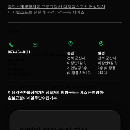
클럽소개
생활체육 프로그램
AI 디지털스포츠 컨설팅
AI
디지털스포츠 전문가 자격과정
구독 서비스
고객센터
063-454-8111
본관
별관
wjdtns1511@naver.com
전북 군산시
전북 군산시
평일 10:00 ~
미장안7길 9,
미장안9길 7,
19:00
지안빌딩 3층
2층 (미장동
(점심시간
512-1)
(미장동 519-10)
11:50 ~ 12:50)
Copyright 2025 함성스포츠클럽. All Rights Reserved.
이용약관
환불정책
개인정보처리방침
구독서비스 운영방침⋅
환불규정
이메일무단수집거부